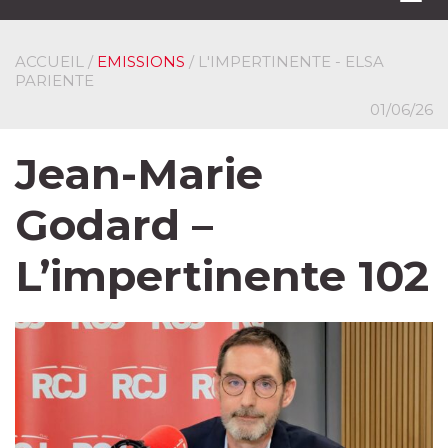
navi
ACCUEIL
/
EMISSIONS
/ L'IMPERTINENTE - ELSA
PARIENTE
01/06/26
Jean-Marie
Godard –
L’impertinente 102