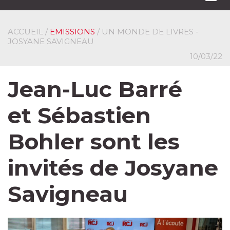
navi
ACCUEIL
/
EMISSIONS
/ UN MONDE DE LIVRES -
JOSYANE SAVIGNEAU
10/03/22
Jean-Luc Barré
et Sébastien
Bohler sont les
invités de Josyane
Savigneau