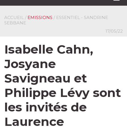
navi
ACCUEIL
/
EMISSIONS
/ ESSENTIEL - SANDRINE
SEBBANE
17/05/22
Isabelle Cahn,
Josyane
Savigneau et
Philippe Lévy sont
les invités de
Laurence