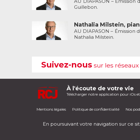
AU DIAPASON – Émission de 
Guillebon.
Nathalia Milstein, pian
AU DIAPASON – Émission de 
Nathalia Milstein.
Suivez-nous
sur les réseaux
À l'écoute de votre vie
Télécharger notre application pour iOs e
Mentions légales
Politique de confidentialité
Nos pod
En poursuivant votre navigation sur ce sit
RCJ en direct
00:00
/
00:00