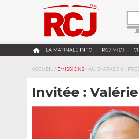
LA MATINALE INFO
RCJ MIDI
C
ACCUEIL
/
EMISSIONS
/ AU DIAPASON - FR
Invitée : Valéri