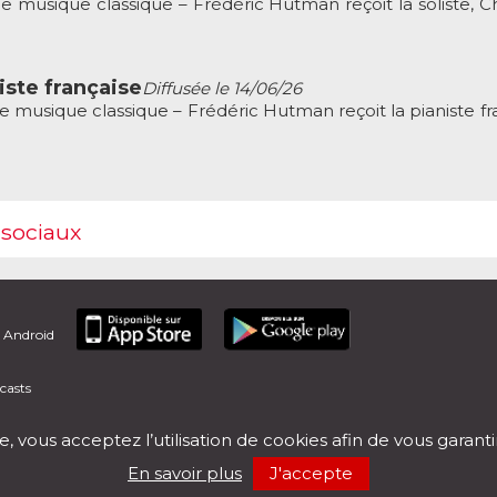
musique classique – Frédéric Hutman reçoit la soliste, C
iste française
Diffusée le 14/06/26
musique classique – Frédéric Hutman reçoit la pianiste fra
 sociaux
t Android
casts
e, vous acceptez l’utilisation de cookies afin de vous garant
En savoir plus
J'accepte