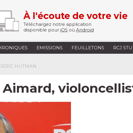
À l'écoute de votre vie
Téléchargez notre application
disponible pour
iOS
où
Android
HRONIQUES
EMISSIONS
FEUILLETONS
RCJ ST
ÉDÉRIC HUTMAN
e Aimard, violoncellis