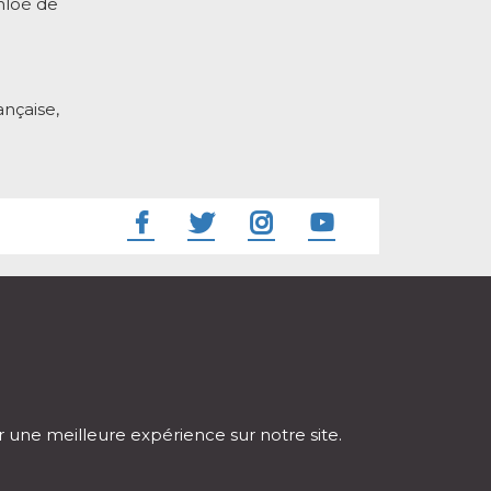
hloé de
nçaise,
ir une meilleure expérience sur notre site.