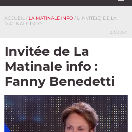
navi
ACCUEIL
/
LA MATINALE INFO
/ L'INVITÉ(E) DE LA
MATINALE INFO
02/07/21
Invitée de La
Matinale info :
Fanny Benedetti