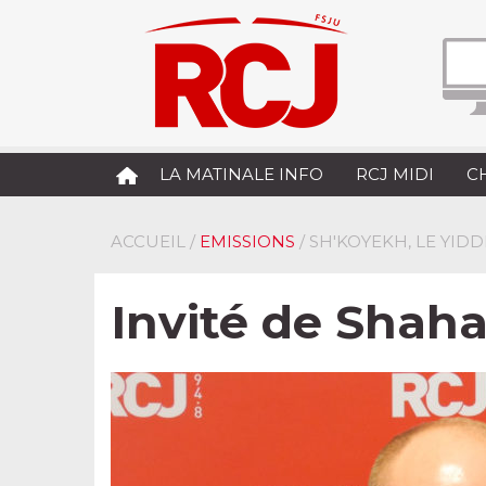
LA MATINALE INFO
RCJ MIDI
C
ACCUEIL
/
EMISSIONS
/ SH'KOYEKH, LE YID
Invité de Shah