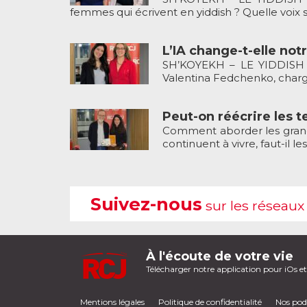
femmes qui écrivent en yiddish ? Quelle voix s
L’IA change-t-elle not
SH’KOYEKH – LE YIDDISH 
Valentina Fedchenko, charg
Peut-on réécrire les t
Comment aborder les grands t
continuent à vivre, faut-il les 
Suivez-nous
sur les réseaux
À l'écoute de votre vie
Télécharger notre application pour iOs e
Mentions légales
Politique de confidentialité
Nos pod