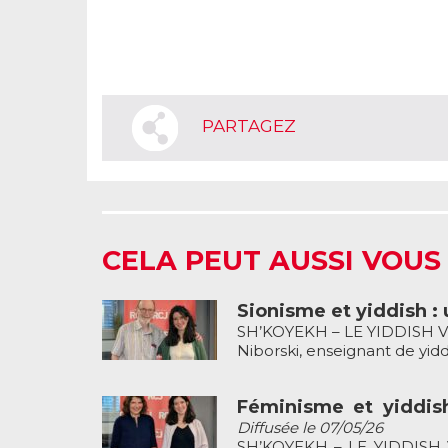
PARTAGEZ
CELA PEUT AUSSI VOUS
Sionisme et yiddish : 
SH’KOYEKH – LE YIDDISH VO
Niborski, enseignant de yiddi
Féminisme et yiddish
Diffusée le 07/05/26
SH’KOYEKH – LE YIDDISH V