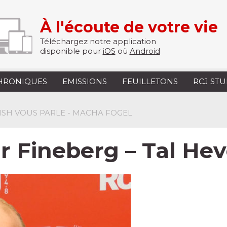
À l'écoute de votre vie
Téléchargez notre application
disponible pour
iOS
où
Android
HRONIQUES
EMISSIONS
FEUILLETONS
RCJ ST
DISH VOUS PARLE - MACHA FOGEL
ar Fineberg – Tal H