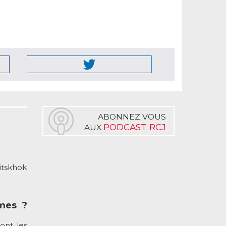
ABONNEZ VOUS
PODCAST RCJ
AUX
itskhok
mmes ?
ont les