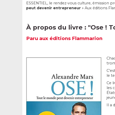
ESSENTIEL, le rendez-vous culture, émission p
peut devenir entrepreneur
» Aux éditions Fl
À propos du livre : "
Ose ! 
Paru aux éditions
Flammarion
Chaq
trom
C’es
le t
Ce l
les 
État
jeun
Il a