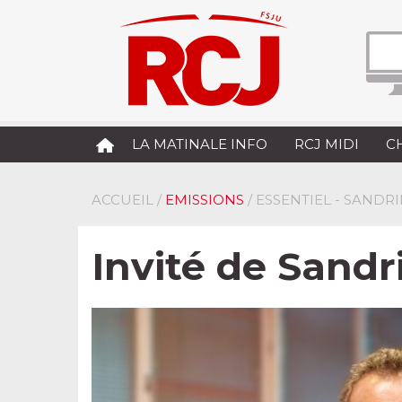
LA MATINALE INFO
RCJ MIDI
C
ACCUEIL
/
EMISSIONS
/ ESSENTIEL - SANDR
Invité de Sand