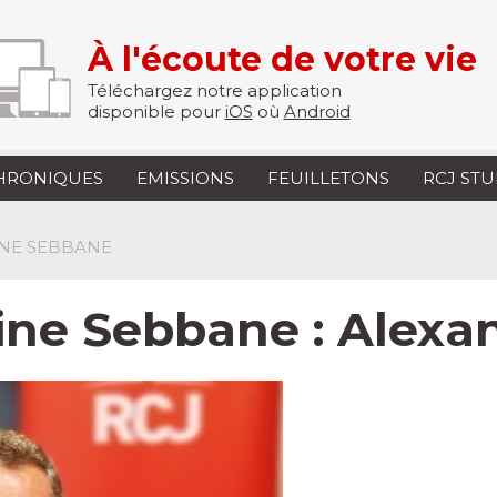
À l'écoute de votre vie
Téléchargez notre application
disponible pour
iOS
où
Android
HRONIQUES
EMISSIONS
FEUILLETONS
RCJ ST
INE SEBBANE
rine Sebbane : Alexa