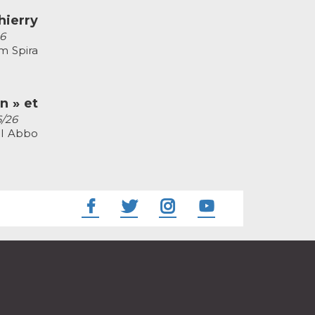
ierry
26
m Spira
n » et
6/26
el Abbo