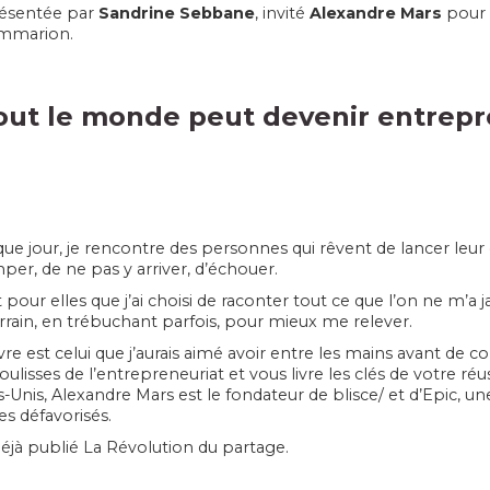
résentée par
Sandrine Sebbane
, invité
Alexandre Mars
pour l
ammarion.
Tout le monde peut devenir entrep
ue jour, je rencontre des personnes qui rêvent de lancer leur 
per, de ne pas y arriver, d’échouer.
t pour elles que j’ai choisi de raconter tout ce que l’on ne m’a 
errain, en trébuchant parfois, pour mieux me relever.
ivre est celui que j’aurais aimé avoir entre les mains avant de 
coulisses de l’entrepreneuriat et vous livre les clés de votre r
s-Unis, Alexandre Mars est le fondateur de blisce/ et d’Epic, un
es défavorisés.
 déjà publié La Révolution du partage.