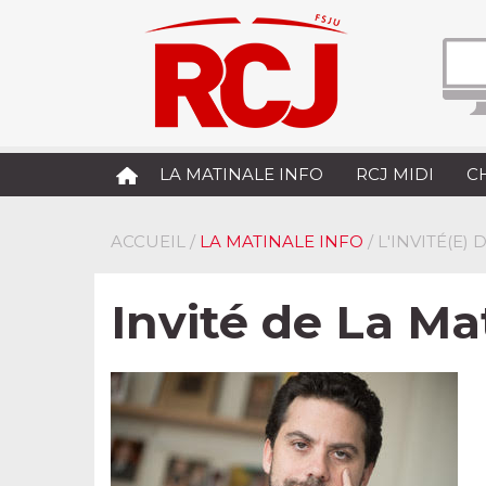
LA MATINALE INFO
RCJ MIDI
C
ACCUEIL
/
LA MATINALE INFO
/ L'INVITÉ(E)
Invité de La Ma