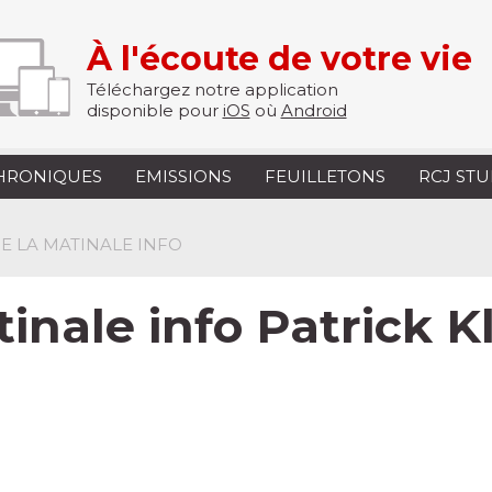
À l'écoute de votre vie
Téléchargez notre application
disponible pour
iOS
où
Android
HRONIQUES
EMISSIONS
FEUILLETONS
RCJ ST
 DE LA MATINALE INFO
tinale info Patrick