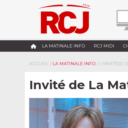
LA MATINALE INFO
RCJ MIDI
C
ACCUEIL
/
LA MATINALE INFO
/ L'INVITÉ(E)
Invité de La Ma