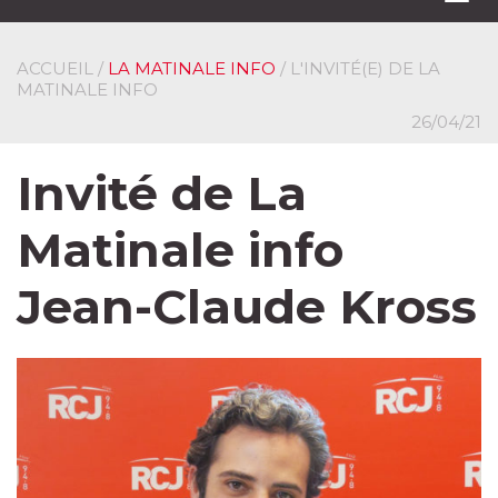
navi
ACCUEIL
/
LA MATINALE INFO
/ L'INVITÉ(E) DE LA
MATINALE INFO
26/04/21
Invité de La
Matinale info
Jean-Claude Kross