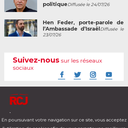
politique
Diffusée le 24/07/26
Hen Feder, porte-parole de
l’Ambassade d’Israël
Diffusée le
23/07/26
Suivez-nous
sur les réseaux
sociaux
À l'écoute de votre vie
En poursuivant votre navigation sur ce site, vous acceptez
Télécharger notre application pour iOs et Android