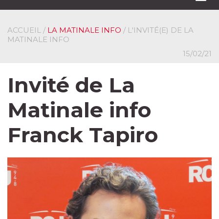
navi
ACCUEIL
/
LA MATINALE INFO
/ L'INVITÉ(E) DE LA
MATINALE INFO
15/02/21
Invité de La
Matinale info
Franck Tapiro