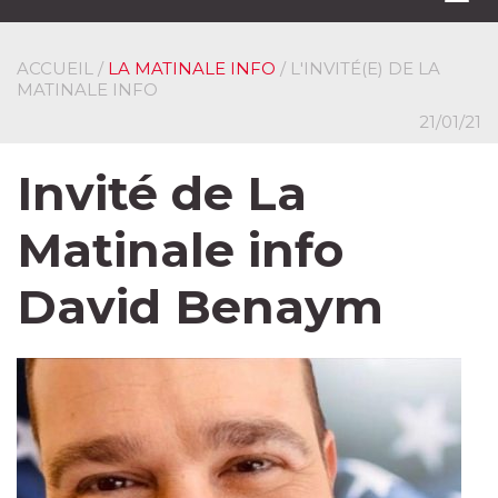
navi
ACCUEIL
/
LA MATINALE INFO
/ L'INVITÉ(E) DE LA
MATINALE INFO
21/01/21
Invité de La
Matinale info
David Benaym