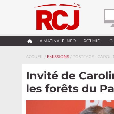
LA MATINALE INFO
RCJ MIDI
C
ACCUEIL
/
EMISSIONS
/ POSTFACE - CAROL
Invité de Carol
les forêts du P