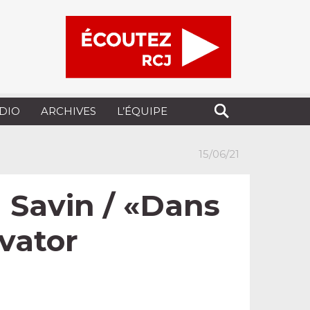
UDIO
ARCHIVES
L’ÉQUIPE
15/06/21
n Savin / «Dans
lvator