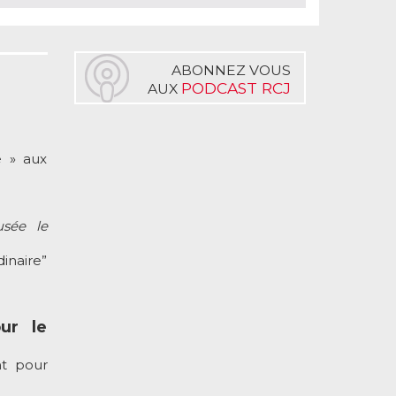
ABONNEZ VOUS
PODCAST RCJ
AUX
e » aux
usée le
inaire”
ur le
nt pour