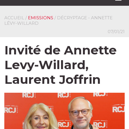
navi
ACCUEIL
/
EMISSIONS
/ DÉCRYPTAGE - ANNETTE
LÉVY-WILLARD
07/01/21
Invité de Annette
Levy-Willard,
Laurent Joffrin