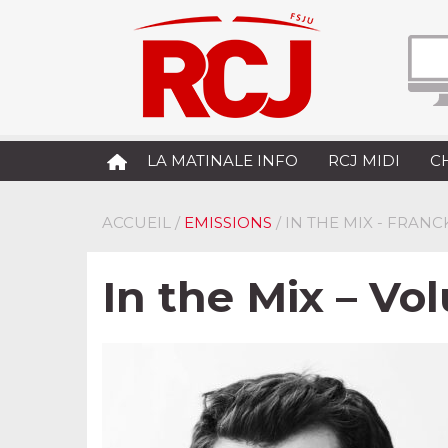
LA MATINALE INFO
RCJ MIDI
C
ACCUEIL
/
EMISSIONS
/ IN THE MIX - FRANC
In the Mix – Vo