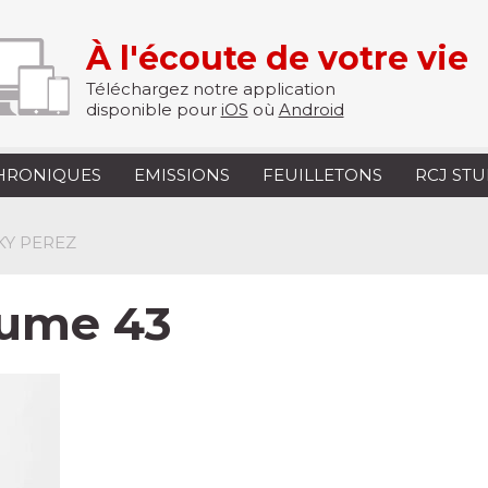
À l'écoute de votre vie
Téléchargez notre application
disponible pour
iOS
où
Android
HRONIQUES
EMISSIONS
FEUILLETONS
RCJ ST
KY PEREZ
lume 43