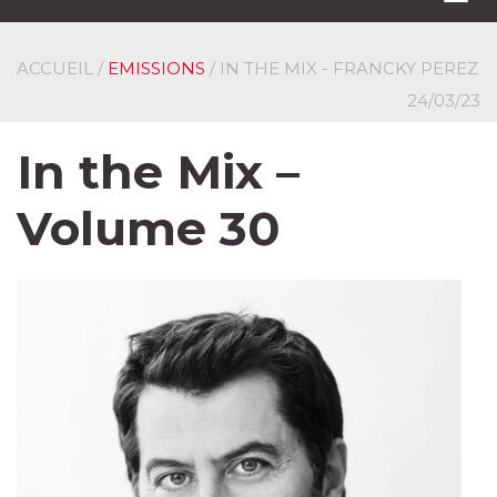
navi
ACCUEIL
/
EMISSIONS
/ IN THE MIX - FRANCKY PEREZ
24/03/23
In the Mix –
Volume 30