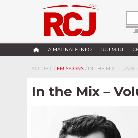
LA MATINALE INFO
RCJ MIDI
C
ACCUEIL
/
EMISSIONS
/ IN THE MIX - FRANC
In the Mix – Vo