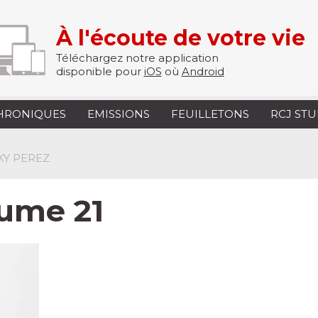
À l'écoute de votre vie
Téléchargez notre application
disponible pour
iOS
où
Android
HRONIQUES
EMISSIONS
FEUILLETONS
RCJ ST
KY PEREZ
lume 21