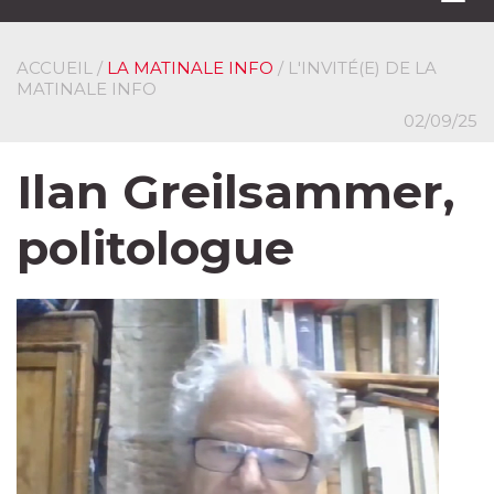
navi
ACCUEIL
/
LA MATINALE INFO
/ L'INVITÉ(E) DE LA
MATINALE INFO
02/09/25
Ilan Greilsammer,
politologue