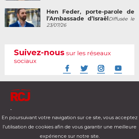
Hen Feder, porte-parole de
l’Ambassade d’Israël
Diffusée le
23/07/26
Suivez-nous
sur les réseaux
sociaux
À l'écoute de votre vie
En poursuivant votre navigation sur ce site, vous acceptez
Télécharger notre application pour iOs et Android
l’utilisation de cookies afin de vous garantir une meilleure
expérience sur notre site.