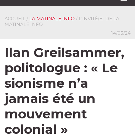
navi
ACCUEIL
/
LA MATINALE INFO
/ L'INVITÉ(E) DE LA
MATINALE INFO
14/05/24
Ilan Greilsammer,
politologue : « Le
sionisme n’a
jamais été un
mouvement
colonial »