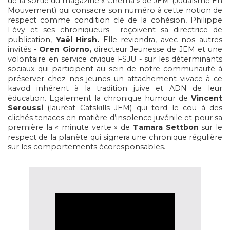
de la sortie du magazine « Chéma » de JEM (Judaïsme En
Mouvement) qui consacre son numéro à cette notion de
respect comme condition clé de la cohésion, Philippe
Lévy et ses chroniqueurs
reçoivent sa directrice de
publication,
Yaël Hirsh.
Elle reviendra, avec nos autres
invités -
Oren Giorno,
directeur Jeunesse de JEM et une
volontaire en service civique FSJU - sur les déterminants
sociaux qui participent au sein de notre communauté à
préserver chez nos jeunes un attachement vivace à ce
kavod inhérent à la tradition juive et ADN de leur
éducation. Egalement la chronique humour de
Vincent
Seroussi
(lauréat Catskills JEM) qui tord le cou à des
clichés tenaces en matière d’insolence juvénile et pour sa
première la « minute verte » de
Tamara Settbon
sur le
respect de la planète qui signera une chronique régulière
sur les comportements écoresponsables.