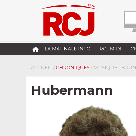
LA MATINALE INFO
RCJ MIDI
C
ACCUEIL
/
CHRONIQUES
/ MUSIQUE - BRUN
Hubermann