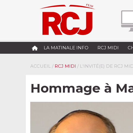
LA MATINALE INFO
RCJ MIDI
C
ACCUEIL
/
RCJ MIDI
/ L'INVITÉ(E) DE RCJ MID
Hommage à Max