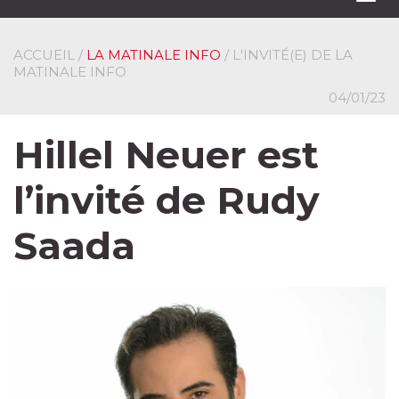
navi
ACCUEIL
/
LA MATINALE INFO
/ L'INVITÉ(E) DE LA
MATINALE INFO
04/01/23
Hillel Neuer est
l’invité de Rudy
Saada