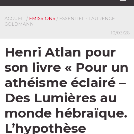
navi
ACCUEIL
/
EMISSIONS
/ ESSENTIEL - LAURENCE
GOLDMANN
10/03/26
Henri Atlan pour
son livre « Pour un
athéisme éclairé –
Des Lumières au
monde hébraïque.
L’hypothèse