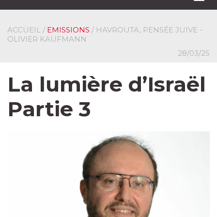
navi
ACCUEIL
/
EMISSIONS
/ HAVROUTA, PENSÉE JUIVE -
OLIVIER KAUFMANN
28/03/25
La lumière d’Israël
Partie 3