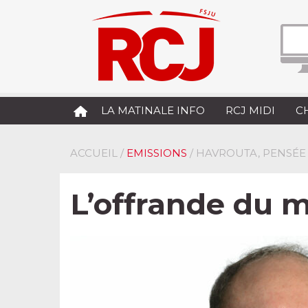
LA MATINALE INFO
RCJ MIDI
C
ACCUEIL
/
EMISSIONS
/ HAVROUTA, PENSÉE
L’offrande du me