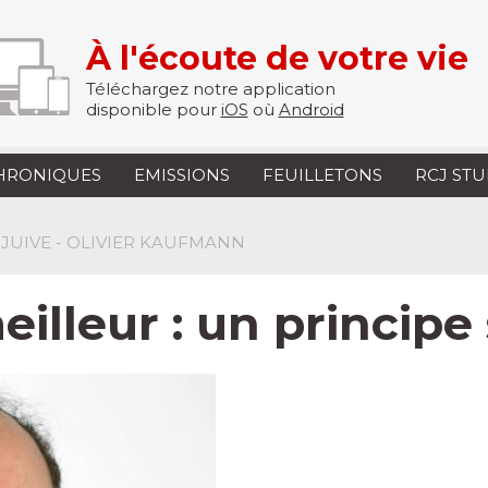
À l'écoute de votre vie
Téléchargez notre application
disponible pour
iOS
où
Android
HRONIQUES
EMISSIONS
FEUILLETONS
RCJ ST
 JUIVE - OLIVIER KAUFMANN
illeur : un principe 