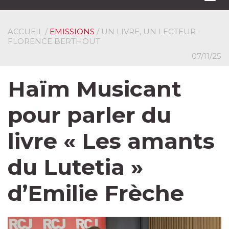
navi
ACCUEIL
/
EMISSIONS
/ UN LIVRE, UN LECTEUR -
FLORENCE BERTHOUT
07/11/25
Haïm Musicant
pour parler du
livre « Les amants
du Lutetia »
d’Emilie Frèche