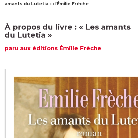
amants du Lutetia
» d’
Émilie Frèche
.
À propos du livre :
« Les amants
du Lutetia
»
paru
aux éditions Émilie Frèche