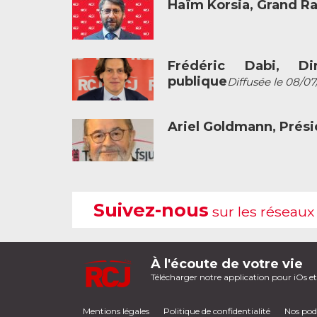
Haïm Korsia, Grand R
Frédéric Dabi, Dir
publique
Diffusée le 08/07
Ariel Goldmann, Prési
Suivez-nous
sur les réseaux
À l'écoute de votre vie
Télécharger notre application pour iOs e
Mentions légales
Politique de confidentialité
Nos pod