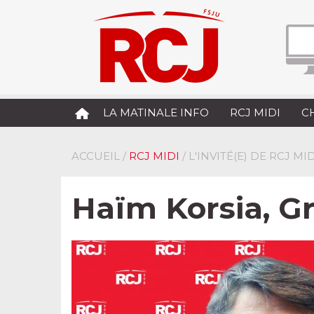
LA MATINALE INFO
RCJ MIDI
C
ACCUEIL
/
RCJ MIDI
/ L'INVITÉ(E) DE RCJ MID
Haïm Korsia, G