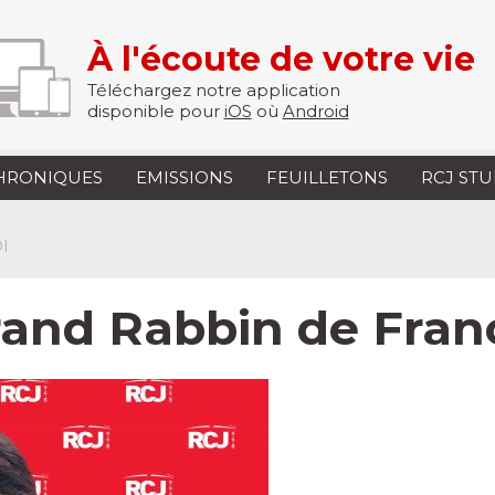
À l'écoute de votre vie
Téléchargez notre application
disponible pour
iOS
où
Android
HRONIQUES
EMISSIONS
FEUILLETONS
RCJ ST
I
rand Rabbin de Fran