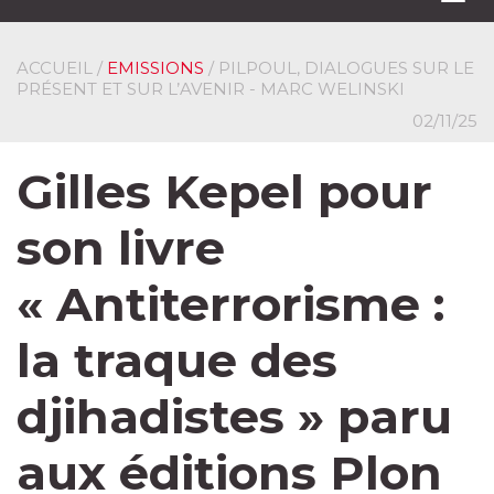
navi
ACCUEIL
/
EMISSIONS
/ PILPOUL, DIALOGUES SUR LE
PRÉSENT ET SUR L’AVENIR - MARC WELINSKI
02/11/25
Gilles Kepel pour
son livre
« Antiterrorisme :
la traque des
djihadistes » paru
aux éditions Plon