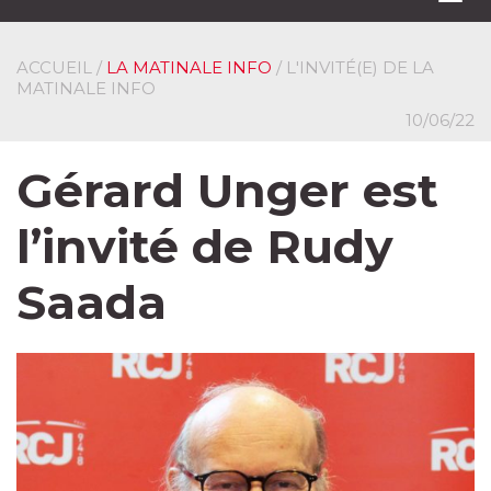
navi
ACCUEIL
/
LA MATINALE INFO
/ L'INVITÉ(E) DE LA
MATINALE INFO
10/06/22
Gérard Unger est
l’invité de Rudy
Saada