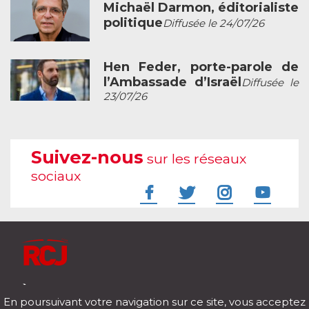
Michaël Darmon, éditorialiste
politique
Diffusée le 24/07/26
Hen Feder, porte-parole de
l’Ambassade d’Israël
Diffusée le
23/07/26
Suivez-nous
sur les réseaux
sociaux
À l'écoute de votre vie
En poursuivant votre navigation sur ce site, vous acceptez
Télécharger notre application pour iOs et Android