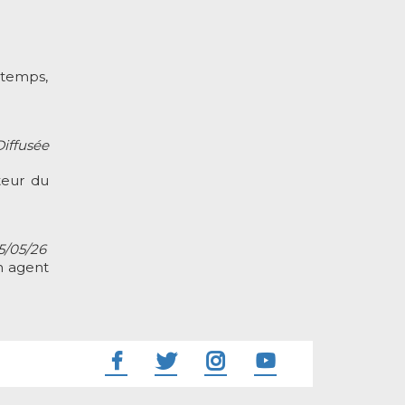
 temps,
Diffusée
teur du
15/05/26
n agent