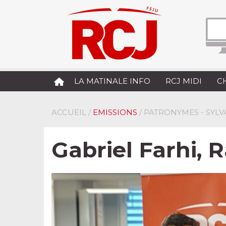
LA MATINALE INFO
RCJ MIDI
C
ACCUEIL
/
EMISSIONS
/ PATRONYMES - SYLV
Gabriel Farhi,