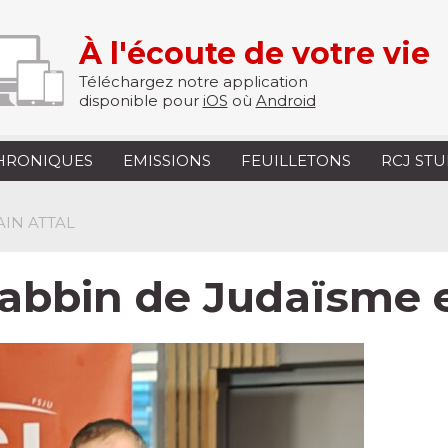
À l'écoute de votre vie
Téléchargez notre application
disponible pour
iOS
où
Android
HRONIQUES
EMISSIONS
FEUILLETONS
RCJ ST
AIN ATTAL
 Rabbin de Judaïsm