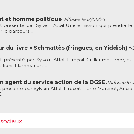
at et homme politique
Diffusée le 12/06/26
résenté par Sylvain Attal Une émission qui prendra le
 le parcours ...
r du livre « Schmattès (fringues, en Yiddish) »
ésenté par Sylvain Attal, Il reçoit Guillaume Erner, au
ditions Flammarion. ...
en agent du service action de la DGSE.
Diffusée le 
ésenté par Sylvain Attal, Il reçoit Pierre Martinet, Ancie
E.
 sociaux