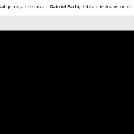
tal
qui reçoit Le rabbin
Gabriel Farhi
, Rabbin de Judaïsme e