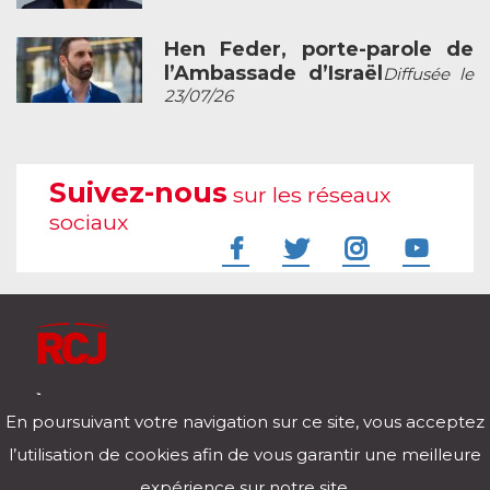
Hen Feder, porte-parole de
l’Ambassade d’Israël
Diffusée le
23/07/26
Suivez-nous
sur les réseaux
sociaux
À l'écoute de votre vie
En poursuivant votre navigation sur ce site, vous acceptez
Télécharger notre application pour iOs et Android
l’utilisation de cookies afin de vous garantir une meilleure
expérience sur notre site.