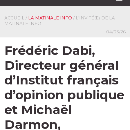
navi
ACCUEIL
/
LA MATINALE INFO
/ L'INVITÉ(E) DE LA
MATINALE INFO
04/03/26
Frédéric Dabi,
Directeur général
d’Institut français
d’opinion publique
et Michaël
Darmon,