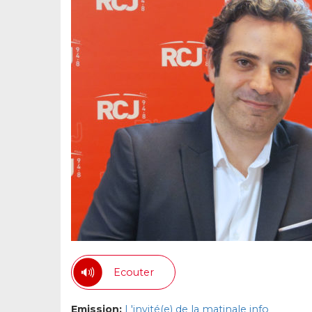
Ecouter
Emission:
L'invité(e) de la matinale info