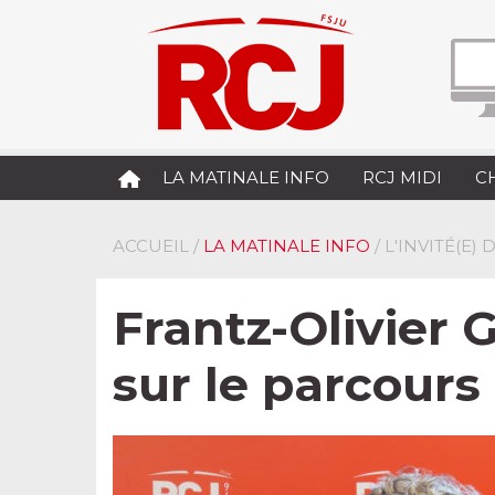
LA MATINALE INFO
RCJ MIDI
C
ACCUEIL
/
LA MATINALE INFO
/ L'INVITÉ(E)
Frantz-Olivier 
sur le parcours