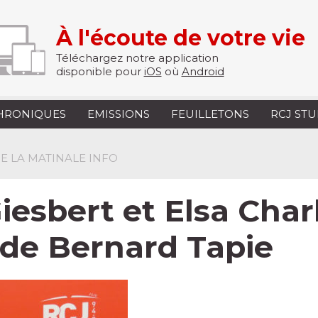
À l'écoute de votre vie
Téléchargez notre application
disponible pour
iOS
où
Android
HRONIQUES
EMISSIONS
FEUILLETONS
RCJ ST
 DE LA MATINALE INFO
Giesbert et Elsa Cha
 de Bernard Tapie