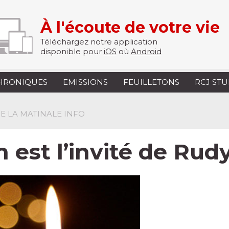
À l'écoute de votre vie
Téléchargez notre application
disponible pour
iOS
où
Android
HRONIQUES
EMISSIONS
FEUILLETONS
RCJ ST
 DE LA MATINALE INFO
 est l’invité de Rud