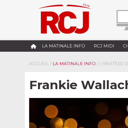
LA MATINALE INFO
RCJ MIDI
C
ACCUEIL
/
LA MATINALE INFO
/ L'INVITÉ(E)
Frankie Wallach