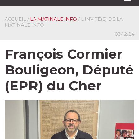
navi
ACCUEIL
/
LA MATINALE INFO
/ L'INVITÉ(E) DE LA
MATINALE INFO
03/12/24
François Cormier
Bouligeon, Député
(EPR) du Cher