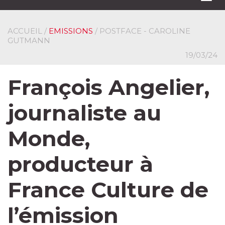
navi
ACCUEIL
/
EMISSIONS
/ POSTFACE - CAROLINE
GUTMANN
19/03/24
François Angelier,
journaliste au
Monde,
producteur à
France Culture de
l’émission