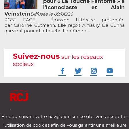
pour « La Touche Fantôme » à
l’Iconoclaste et Alain
Veinstein
Diffusée le 09/06/26
POST FACE – Émission Littéraire présentée
par Caroline Gutmann. Elle reçoit Amaury Da Cunha
qui vient pour « La Touche Fantôme » ...
Suivez-nous
sur les réseaux
sociaux
À l'écoute de votre vie
En poursuivant votre navigation sur ce site, vous acceptez
Télécharger notre application pour iOs et Android
l’utilisation de cookies afin de vous garantir une meilleure