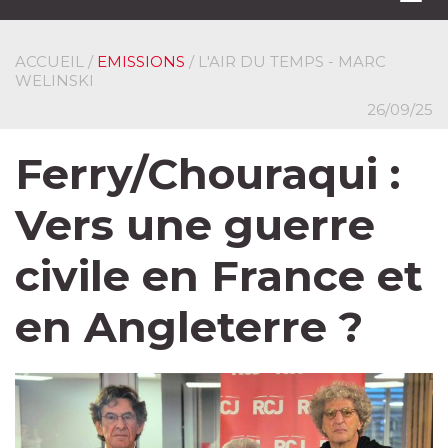
navi
ACCUEIL
/
EMISSIONS
/ L'AIR DU TEMPS - MARC
WELINSKI
26/09/25
Ferry/Chouraqui :
Vers une guerre
civile en France et
en Angleterre ?