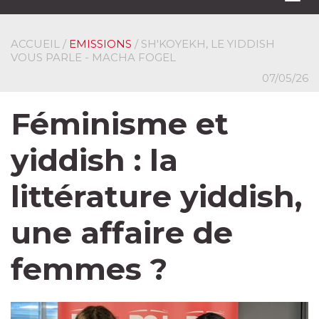
navi
ACCUEIL
/
EMISSIONS
/ SH'KOYEKH, LE YIDDISH
VOUS PARLE - MACHA FOGEL
07/05/26
Féminisme et
yiddish : la
littérature yiddish,
une affaire de
femmes ?