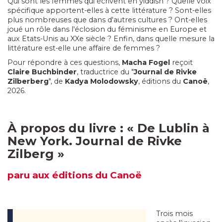
Qui sont les femmes qui écrivent en yiddish ? Quelle voix
spécifique apportent-elles à cette littérature ? Sont-elles
plus nombreuses que dans d'autres cultures ? Ont-elles
joué un rôle dans l'éclosion du féminisme en Europe et
aux Etats-Unis au XXe siècle ? Enfin, dans quelle mesure la
littérature est-elle une affaire de femmes ?
Pour répondre à ces questions,
Macha Fogel
reçoit
Claire Buchbinder
, traductrice du "
Journal de Rivke
Zilberberg
", de
Kadya Molodowsky
, éditions du
Canoë
,
2026.
À propos du livre :
«
De Lublin à
New York. Journal de Rivke
Zilberg
»
paru
aux éditions du Canoë
Trois mois