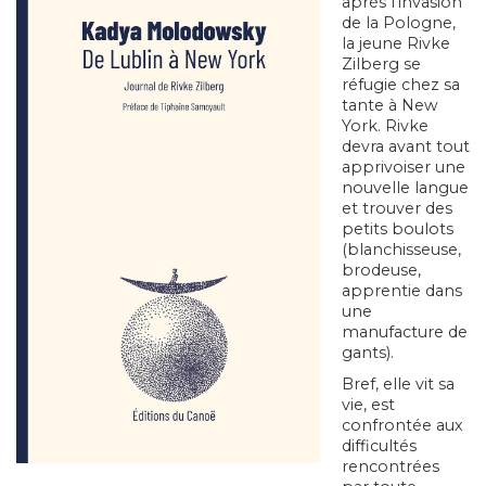
après l’invasion
de la Pologne,
la jeune Rivke
Zilberg se
réfugie chez sa
tante à New
York. Rivke
devra avant tout
apprivoiser une
nouvelle langue
et trouver des
petits boulots
(blanchisseuse,
brodeuse,
apprentie dans
une
manufacture de
gants).
Bref, elle vit sa
vie, est
confrontée aux
difficultés
rencontrées