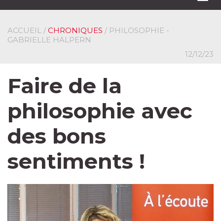
navi
ACCUEIL
/
CHRONIQUES
/ PHILOSOPHIE -
GABRIELLE HALPERN
12/12/23
Faire de la
philosophie avec
des bons
sentiments !