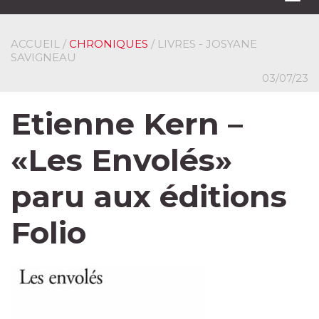
navi
ACCUEIL
/
CHRONIQUES
/ LIVRES - JOSYANE
SAVIGNEAU
03/07/23
Etienne Kern –
«Les Envolés»
paru aux éditions
Folio