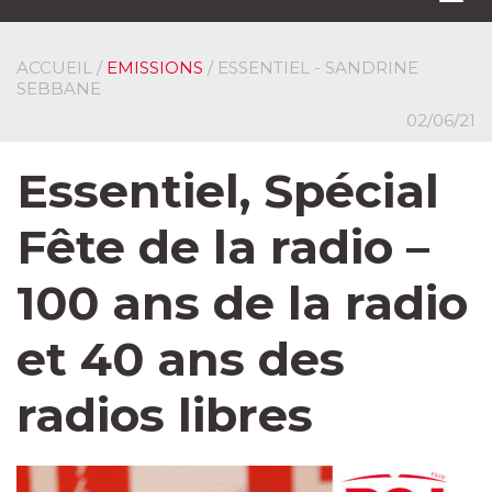
navi
ACCUEIL
/
EMISSIONS
/ ESSENTIEL - SANDRINE
SEBBANE
02/06/21
Essentiel, Spécial
Fête de la radio –
100 ans de la radio
et 40 ans des
radios libres