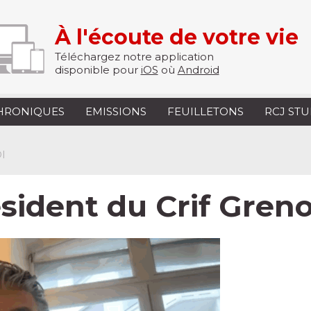
À l'écoute de votre vie
Téléchargez notre application
disponible pour
iOS
où
Android
HRONIQUES
EMISSIONS
FEUILLETONS
RCJ ST
I
ésident du Crif Gre