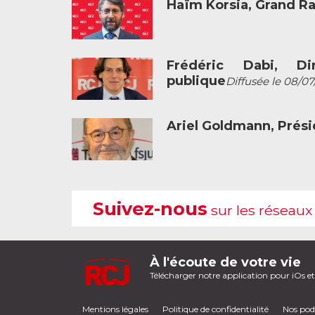
Haïm Korsia, Grand R
Frédéric Dabi, Dir
publique
Diffusée le 08/07
Ariel Goldmann, Prési
Suivez-nous
sur les réseaux
À l'écoute de votre vie
Télécharger notre application pour iOs e
Mentions légales
Politique de confidentialité
Nos pod