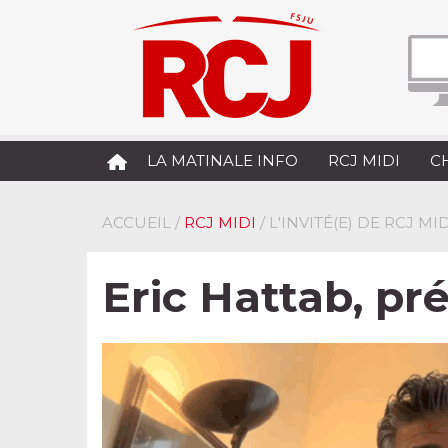
LA MATINALE INFO
RCJ MIDI
C
ACCUEIL
/
RCJ MIDI
/ L'INVITÉ(E) DE RCJ MID
Eric Hattab, pr