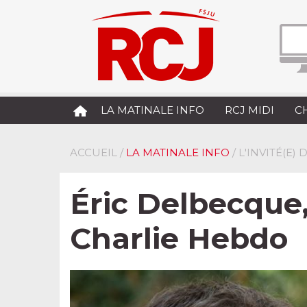
LA MATINALE INFO
RCJ MIDI
C
ACCUEIL
/
LA MATINALE INFO
/ L'INVITÉ(E)
Éric Delbecque,
Charlie Hebdo