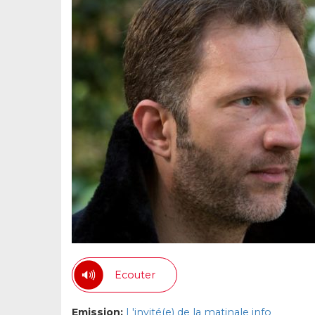
Ecouter
Emission:
L'invité(e) de la matinale info