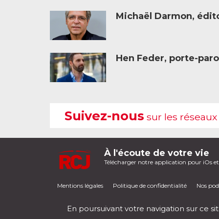
Michaël Darmon, éditor
Hen Feder, porte-paro
Suivez-nous
sur les réseaux
À l'écoute de votre vie
Télécharger notre application pour iOs e
Mentions légales
Politique de confidentialité
Nos pod
En poursuivant votre navigation sur ce sit
RCJ en direct