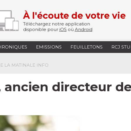
À l'écoute de votre vie
Téléchargez notre application
disponible pour
iOS
où
Android
HRONIQUES
EMISSIONS
FEUILLETONS
RCJ ST
 DE LA MATINALE INFO
 ancien directeur de