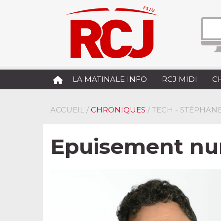
LA MATINALE INFO
RCJ MIDI
C
ACCUEIL
/
CHRONIQUES
/ TECH - STÉPHANE
Epuisement nu