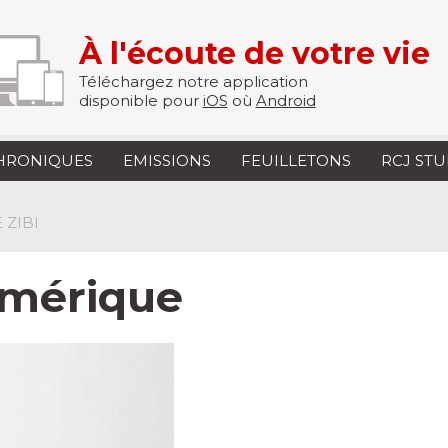
À l'écoute de votre vie
Téléchargez notre application
disponible pour
iOS
où
Android
HRONIQUES
EMISSIONS
FEUILLETONS
RCJ ST
 ZIBI
mérique