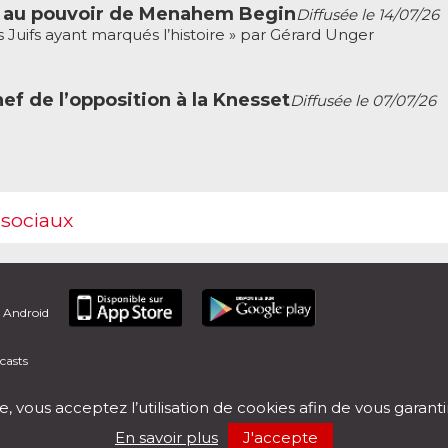
ée au pouvoir de Menahem Begin
Diffusée le 14/07/26
 Juifs ayant marqués l’histoire » par Gérard Unger
hef de l’opposition à la Knesset
Diffusée le 07/07/26
 sociaux
t Android
casts
e, vous acceptez l’utilisation de cookies afin de vous garant
En savoir plus
J'accepte