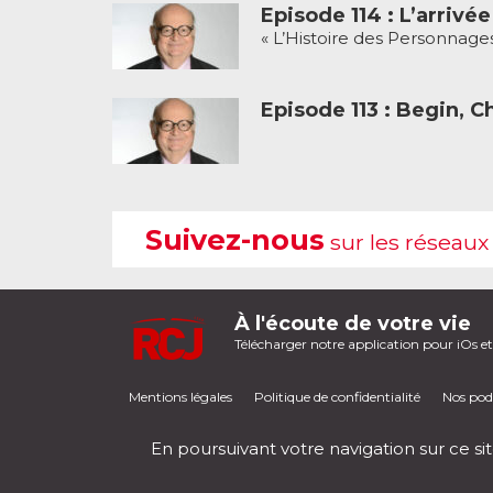
Episode 114 : L’arriv
« L’Histoire des Personnages
Episode 113 : Begin, C
Suivez-nous
sur les réseaux
À l'écoute de votre vie
Télécharger notre application pour iOs e
Mentions légales
Politique de confidentialité
Nos pod
En poursuivant votre navigation sur ce sit
RCJ en direct
00:00
/
00:00