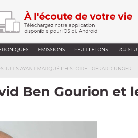
À l'écoute de votre vie
Téléchargez notre application
disponible pour
iOS
où
Android
HRONIQUES
EMISSIONS
FEUILLETONS
RCJ ST
S JUIFS AYANT MARQUÉ L'HISTOIRE - GÉRARD UNGER
vid Ben Gourion et 