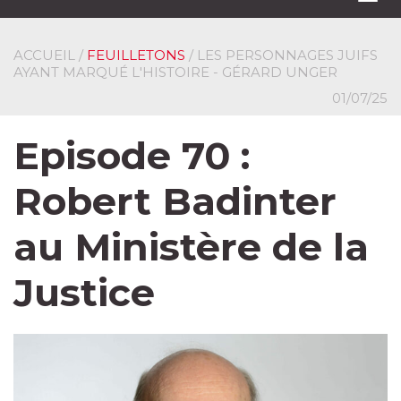
navi
ACCUEIL
/
FEUILLETONS
/ LES PERSONNAGES JUIFS
AYANT MARQUÉ L'HISTOIRE - GÉRARD UNGER
01/07/25
Episode 70 :
Robert Badinter
au Ministère de la
Justice