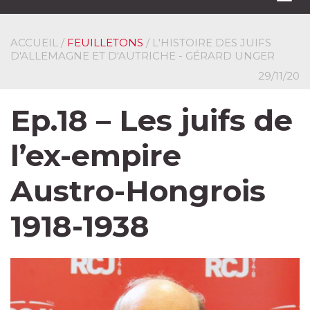
navi
ACCUEIL
/
FEUILLETONS
/ L'HISTOIRE DES JUIFS
D'ALLEMAGNE ET D'AUTRICHE - GÉRARD UNGER
29/11/20
Ep.18 – Les juifs de
l’ex-empire
Austro-Hongrois
1918-1938