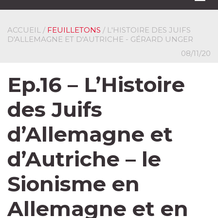
navi
ACCUEIL
/
FEUILLETONS
/ L'HISTOIRE DES JUIFS
D'ALLEMAGNE ET D'AUTRICHE - GÉRARD UNGER
08/11/20
Ep.16 – L’Histoire
des Juifs
d’Allemagne et
d’Autriche – le
Sionisme en
Allemagne et en