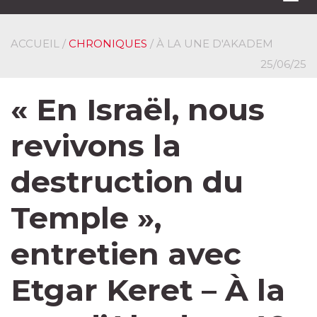
navi
ACCUEIL
/
CHRONIQUES
/ À LA UNE D'AKADEM
25/06/25
« En Israël, nous
revivons la
destruction du
Temple »,
entretien avec
Etgar Keret – À la