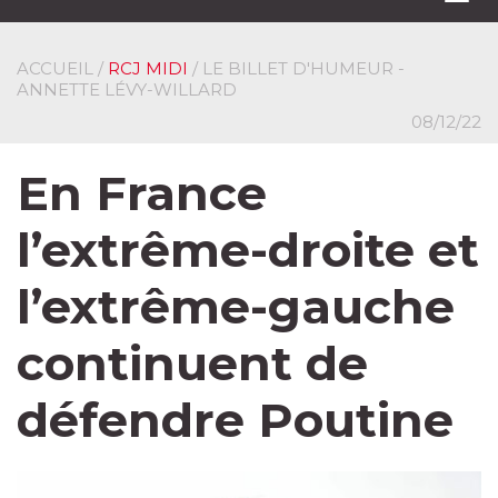
navi
ACCUEIL
/
RCJ MIDI
/ LE BILLET D'HUMEUR -
ANNETTE LÉVY-WILLARD
08/12/22
En France
l’extrême-droite et
l’extrême-gauche
continuent de
défendre Poutine